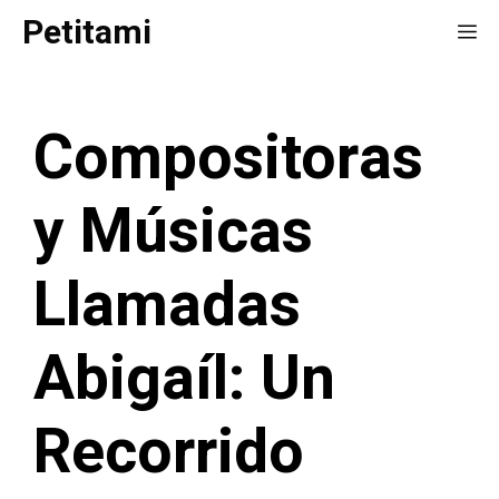
Saltar
Petitami
Me
al
contenido
Compositoras
y Músicas
Llamadas
Abigaíl: Un
Recorrido