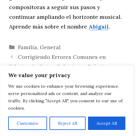
compositoras a seguir sus pasos y
continuar ampliando el horizonte musical.
Aprende más sobre el nombre
Abigaíl
.
Categorías
Familia
,
General
Corrigiendo Errores Comunes en
Dibujos de Gatos: Soluciones Prácticas para
We value your privacy
Artistas
El Nombre Abigaíl en el Contexto de la
We use cookies to enhance your browsing experience,
serve personalized ads or content, and analyze our
Psicología Social
traffic. By clicking "Accept All", you consent to our use of
cookies.
Customize
Reject All
Accept All
AVISO LEGAL, POLITICA DE PRIVACIDAD, COOKIES