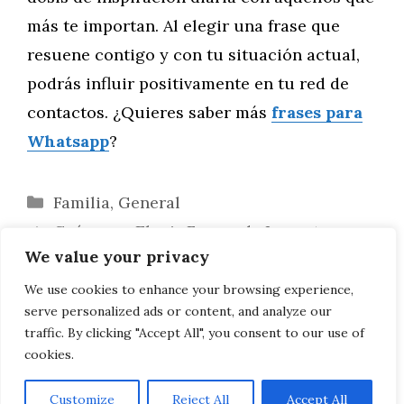
más te importan. Al elegir una frase que
resuene contigo y con tu situación actual,
podrás influir positivamente en tu red de
contactos. ¿Quieres saber más
frases para
Whatsapp
?
Categorías
Familia
,
General
Guía para Elegir Frases de Impacto
We value your privacy
Social para Tu Estado de WhatsApp
Estados de WhatsApp para Optimizar
We use cookies to enhance your browsing experience,
serve personalized ads or content, and analyze our
Tus Días de Estudio y Concentración
traffic. By clicking "Accept All", you consent to our use of
cookies.
Customize
Reject All
Accept All