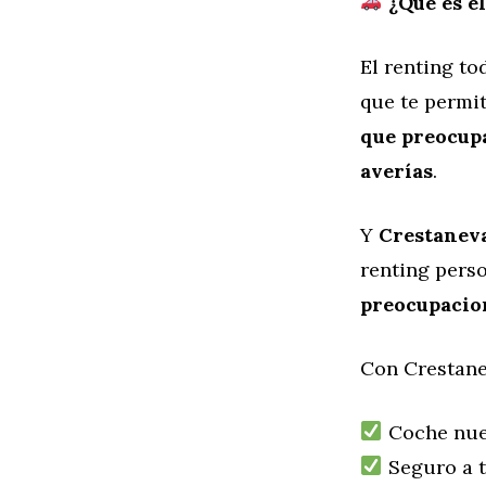
¿Qué es el
El renting t
que te permi
que preocupa
averías
.
Y
Crestaneva
renting perso
preocupacio
Con Crestane
Coche nue
Seguro a t