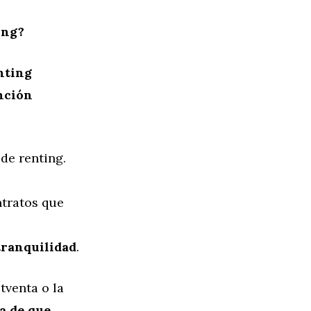
ing?
nting
nción
de renting.
ntratos que
tranquilidad
.
tventa o la
a de que