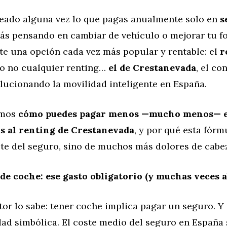
teado alguna vez lo que pagas anualmente solo en
s
stás pensando en cambiar de vehículo o mejorar tu f
te una opción cada vez más popular y rentable: el
r
ro no cualquier renting…
el de Crestanevada
, el co
lucionando la movilidad inteligente en España.
amos
cómo puedes pagar menos —mucho menos— e
s al renting de Crestanevada
, y por qué esta fórm
ste del seguro, sino de muchos más dolores de cabe
de coche: ese gasto obligatorio (y muchas veces a
or lo sabe: tener coche implica pagar un seguro. Y
dad simbólica. El coste medio del seguro en España 