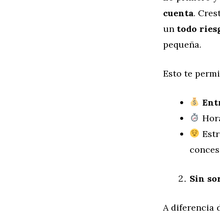
cuenta
. Cres
un
todo ries
pequeña.
Esto te permi
Entr
Hora
Estr
conces
Sin so
A diferencia 