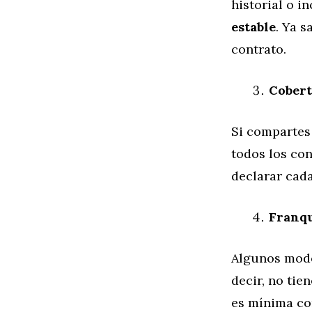
historial o i
estable
. Ya s
contrato.
Cobert
Si compartes 
todos los co
declarar cad
Franqu
Algunos mode
decir, no tie
es mínima co