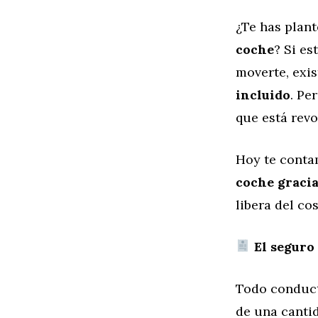
¿Te has plan
coche
? Si e
moverte, exis
incluido
. Pe
que está revo
Hoy te cont
coche gracia
libera del co
El seguro 
Todo conduct
de una canti