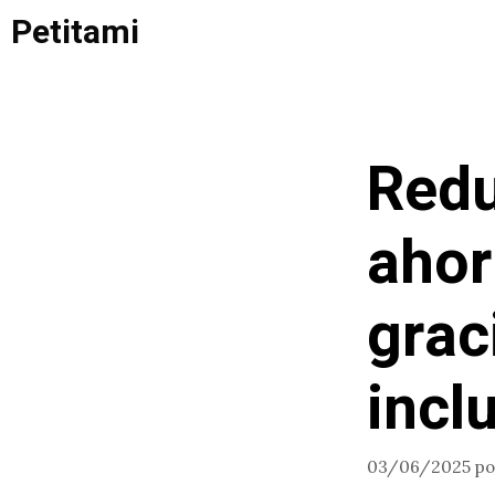
Saltar
Petitami
al
contenido
Redu
ahor
grac
incl
03/06/2025
p