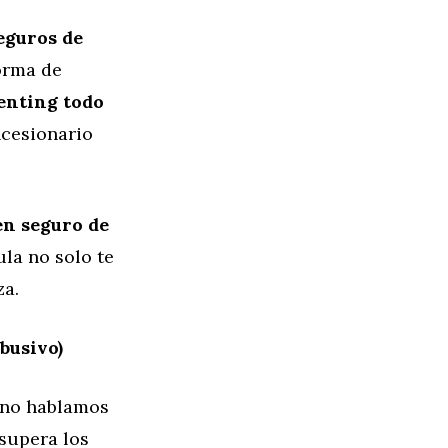
eguros de
orma de
enting todo
ncesionario
n seguro de
ula no solo te
za.
busivo)
 no hablamos
supera los