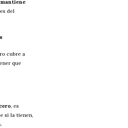
e mantiene
es del
s
ro cubre a
 tener que
cero
, es
 sí la tienen,
.