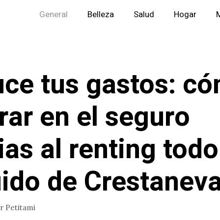
General
Belleza
Salud
Hogar
M
ce tus gastos: c
rar en el seguro
ias al renting todo
uido de Crestanev
or
Petitami