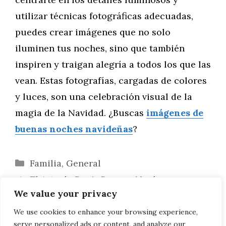
utilizar técnicas fotográficas adecuadas,
puedes crear imágenes que no solo
iluminen tus noches, sino que también
inspiren y traigan alegría a todos los que las
vean. Estas fotografías, cargadas de colores
y luces, son una celebración visual de la
magia de la Navidad. ¿Buscas
imágenes de
buenas noches navideñas
?
Categorías
Familia
,
General
El Arte de Decir Buenas Noches en
We value your privacy
Navidad: Frases y Tradiciones
Silencio Sagrado: Mensajes de Buenas
We use cookies to enhance your browsing experience,
serve personalized ads or content, and analyze our