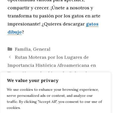
compartir y crecer. ¡Únete a nosotros y
transforma tu pasión por los gatos en arte
impresionante! ¿Quieres descargar
gatos
dibujo
?
Categorías
Familia
,
General
Rutas Moteras por los Lugares de
Importancia Histórica Afroamericana en
Texas: Honrando el Legado Cultural
We value your privacy
Galería Comunitaria Mensual:
Celebrando los Mejores Dibujos de Gatos de
We use cookies to enhance your browsing experience,
serve personalized ads or content, and analyze our
Nuestros Lectores
traffic. By clicking "Accept All", you consent to our use of
cookies.