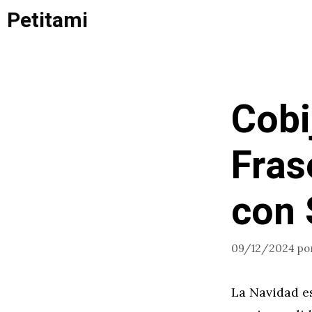
Saltar
Petitami
al
contenido
Cobi
Fras
con 
09/12/2024
po
La Navidad e