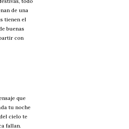
festivas, todo
lenan de una
s tienen el
 de buenas
partir con
ensaje que
ada tu noche
el cielo te
a fallan.