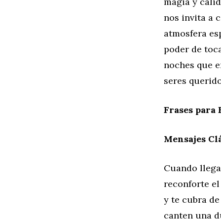
magia y calid
nos invita a 
atmosfera esp
poder de toca
noches que e
seres querid
Frases para 
Mensajes Clá
Cuando llega
reconforte e
y te cubra de
canten una d