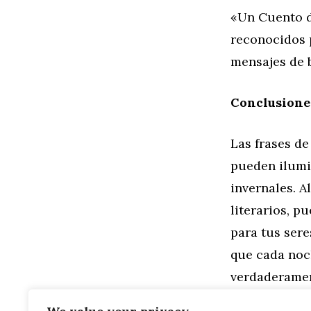
«Un Cuento d
reconocidos 
mensajes de 
Conclusione
Las frases d
pueden ilumi
invernales. A
literarios, 
para tus sere
que cada noch
verdaderamen
buenas noch