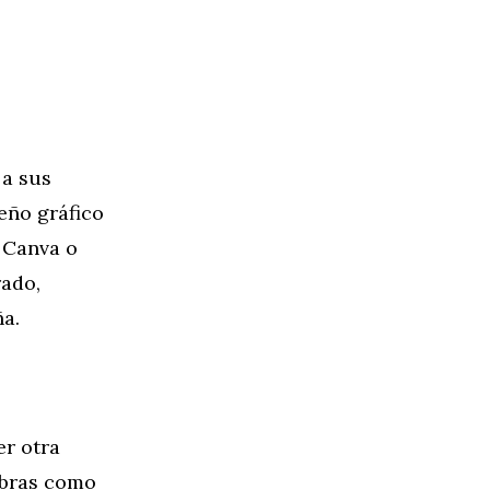
 a sus
eño gráfico
o Canva o
rado,
ña.
er otra
obras como