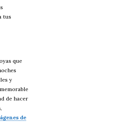
es
a tus
joyas que
 noches
les y
o memorable
ad de hacer
,
ágenes de