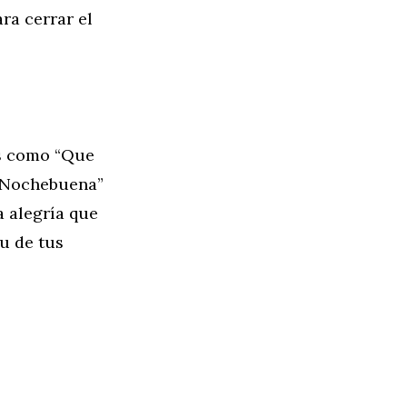
ra cerrar el
es como “Que
ta Nochebuena”
a alegría que
tu de tus