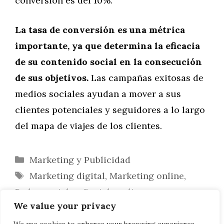
conversión es del 10%.
La tasa de conversión es una métrica
importante, ya que determina la eficacia
de su contenido social en la consecución
de sus objetivos.
Las campañas exitosas de
medios sociales ayudan a mover a sus
clientes potenciales y seguidores a lo largo
del mapa de viajes de los clientes.
Categorías
Marketing y Publicidad
Etiquetas
Marketing digital
,
Marketing online
,
Redes sociales
,
Social media
We value your privacy
Top herramientas de marketing digital
gratuitas