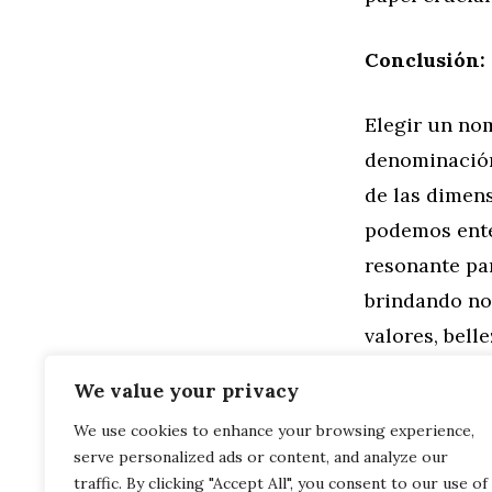
Conclusión:
Elegir un no
denominación;
de las dimens
podemos ente
resonante par
brindando no 
valores, bell
de sus vidas
We value your privacy
We use cookies to enhance your browsing experience,
Categorías
Familia
,
Gen
serve personalized ads or content, and analyze our
Descubriend
Ainhoa en el
traffic. By clicking "Accept All", you consent to our use of