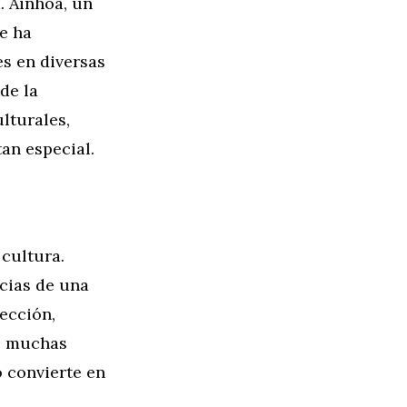
. Ainhoa, un
e ha
s en diversas
de la
lturales,
an especial.
 cultura.
ncias de una
sección,
ue muchas
o convierte en