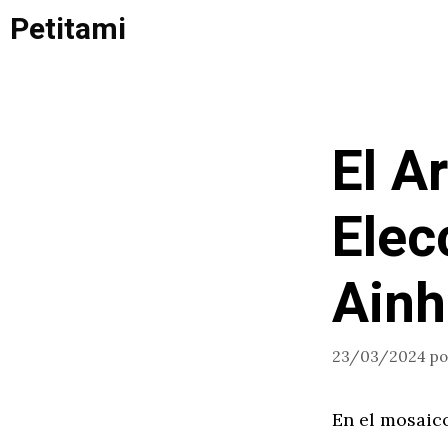
Saltar
Petitami
al
contenido
El A
Elec
Ain
23/03/2024
p
En el mosaic