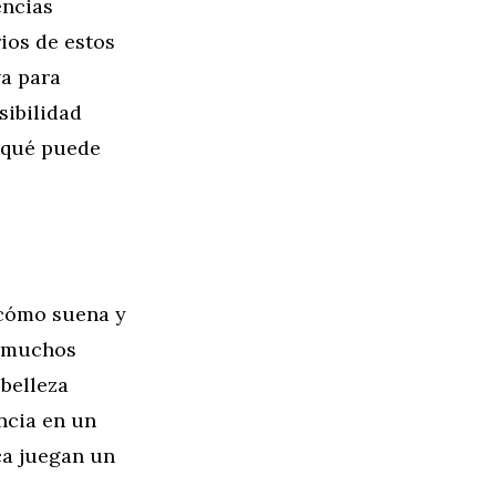
encias
ios de estos
va para
sibilidad
y qué puede
 —cómo suena y
a muchos
 belleza
ancia en un
ca juegan un