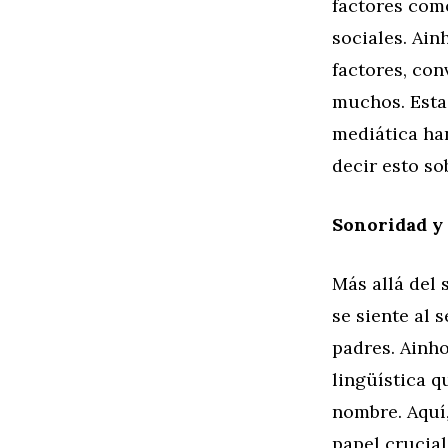
factores como
sociales. Ain
factores, co
muchos. Esta 
mediática ha
decir esto s
Sonoridad y 
Más allá del 
se siente al
padres. Ainho
lingüística q
nombre. Aquí,
papel crucial