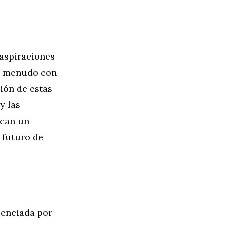
 aspiraciones
 a menudo con
ción de estas
y las
scan un
 futuro de
uenciada por