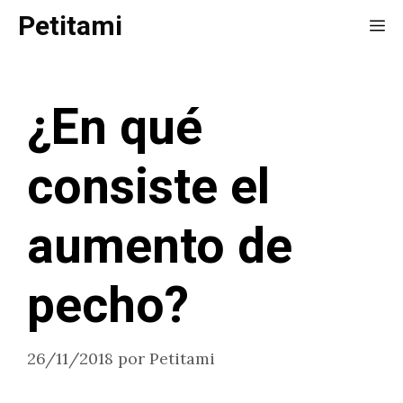
Saltar
Petitami
Me
al
contenido
¿En qué
consiste el
aumento de
pecho?
26/11/2018
por
Petitami