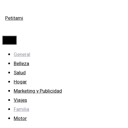
Saltar
Petitami
al
contenido
Menú
General
Belleza
Salud
Hogar
Marketing y Publicidad
Viajes
Familia
Motor