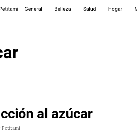
Petitami
General
Belleza
Salud
Hogar
M
car
icción al azúcar
r
Petitami