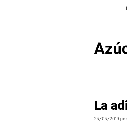
Saltar
al
contenido
Azú
La ad
25/05/2019
po