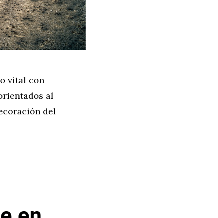
o vital con
 orientados al
ecoración del
te en