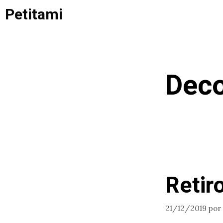
Saltar
Petitami
al
contenido
Deco
Retir
21/12/2019
por