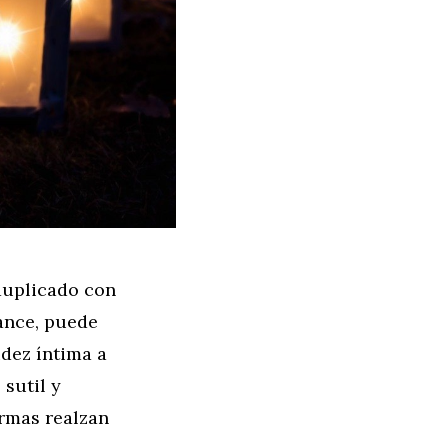
duplicado con
mance, puede
dez íntima a
 sutil y
ormas realzan