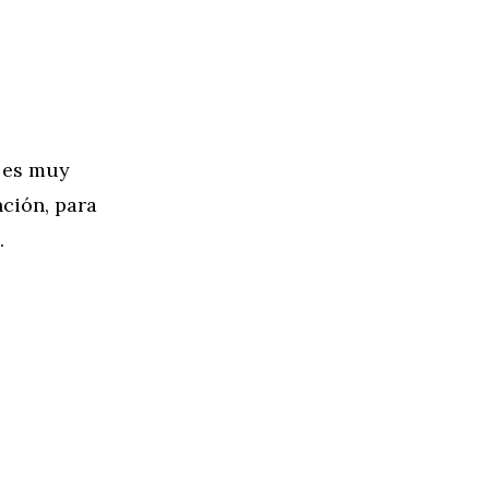
a es muy
nción, para
.