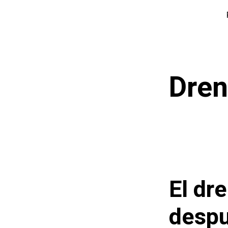
Saltar
al
contenido
Dren
El dr
despu