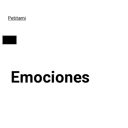
Saltar
Petitami
al
contenido
Menú
Emociones