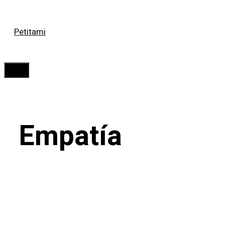
Saltar
Petitami
al
contenido
Menú
Empatía