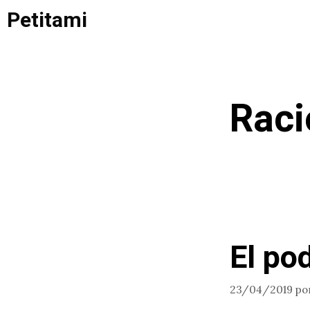
Saltar
Petitami
al
contenido
Raci
El po
23/04/2019
po