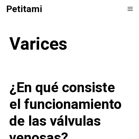
Saltar
Petitami
Me
al
contenido
Varices
¿En qué consiste
el funcionamiento
de las válvulas
venosas?