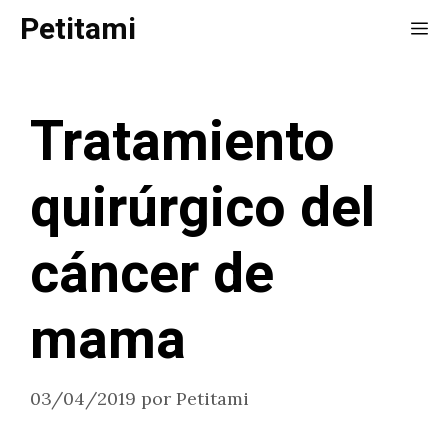
Saltar
Petitami
Me
al
contenido
Tratamiento
quirúrgico del
cáncer de
mama
03/04/2019
por
Petitami