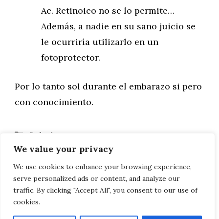
Ac. Retinoico no se lo permite…
Además, a nadie en su sano juicio se
le ocurriría utilizarlo en un
fotoprotector.
Por lo tanto sol durante el embarazo si pero
con conocimiento.
Categorías
Salud
We value your privacy
Etiquetas
Embarazo
,
Mujer
,
Sol
Viajar sin mareos en el coche
We use cookies to enhance your browsing experience,
serve personalized ads or content, and analyze our
Abdominales de cemento
traffic. By clicking "Accept All", you consent to our use of
cookies.