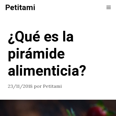
Saltar
Petitami
Me
al
contenido
¿Qué es la
pirámide
alimenticia?
23/11/2018
por
Petitami