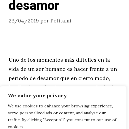
desamor
23/04/2019
por
Petitami
Uno de los momentos más difíciles en la
vida de un ser humano es hacer frente a un
periodo de desamor que en cierto modo,
implica hacer frente a un proceso de duelo
We value your privacy
ya que el desamor en sí mismo representa
una muerte metafórica de una ilusión o de
We use cookies to enhance your browsing experience,
serve personalized ads or content, and analyze our
un proyecto de pareja.
traffic. By clicking "Accept All", you consent to our use of
cookies.