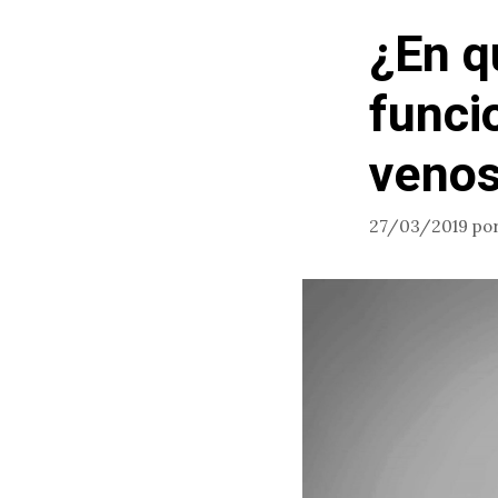
¿En q
funci
veno
27/03/2019
po