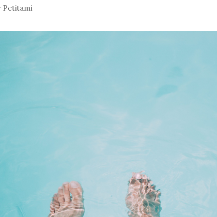
r
Petitami