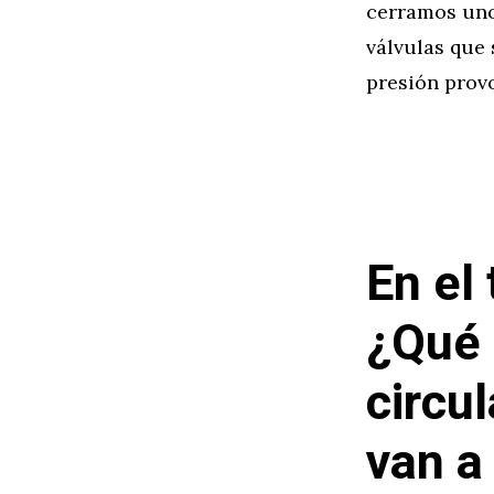
cerramos uno
válvulas que 
presión provo
En el
¿Qué 
circu
van a