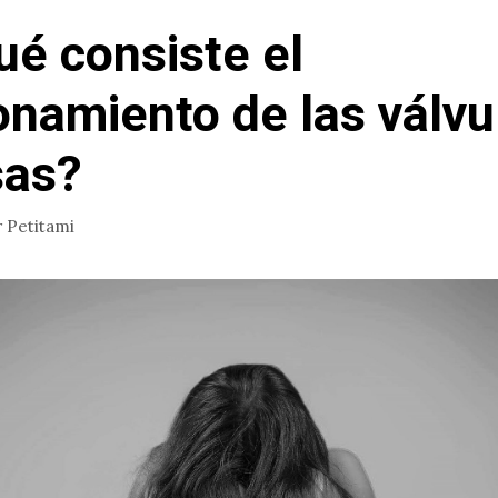
ué consiste el
onamiento de las válvu
sas?
r
Petitami