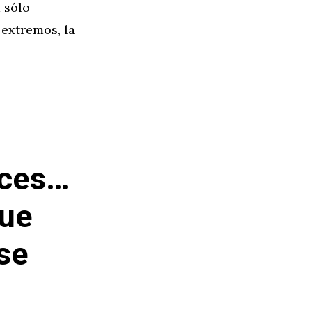
 sólo
 extremos, la
ices…
que
 se