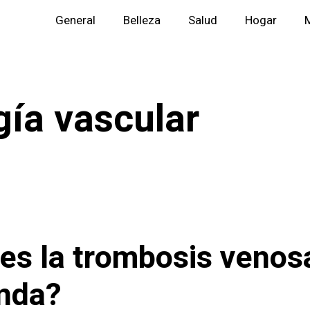
General
Belleza
Salud
Hogar
M
gía vascular
es la trombosis venos
nda?