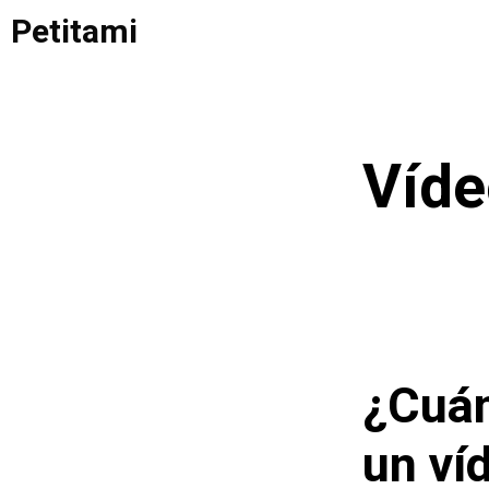
Saltar
Petitami
al
contenido
Víde
¿Cuán
un ví