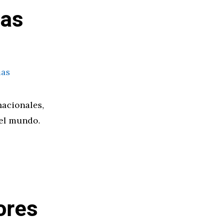
mas
nacionales,
 el mundo.
ores