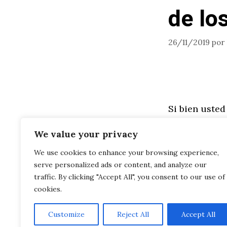
de lo
26/11/2019
por
Si bien usted
que aún no s
We value your privacy
que crees qu
We use cookies to enhance your browsing experience,
que escucham
serve personalized ads or content, and analyze our
corporativo.
traffic. By clicking "Accept All", you consent to our use of
cookies.
Customize
Reject All
Accept All