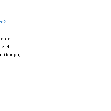
on una
de el
ho tiempo,