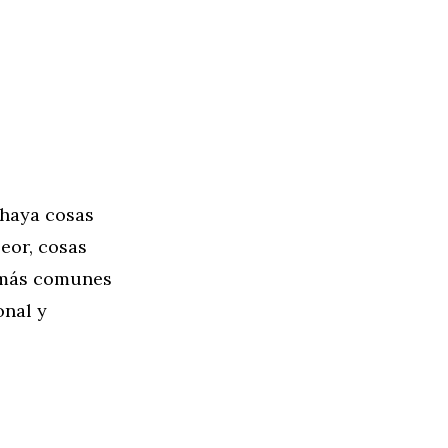
 haya cosas
eor, cosas
s más comunes
onal y